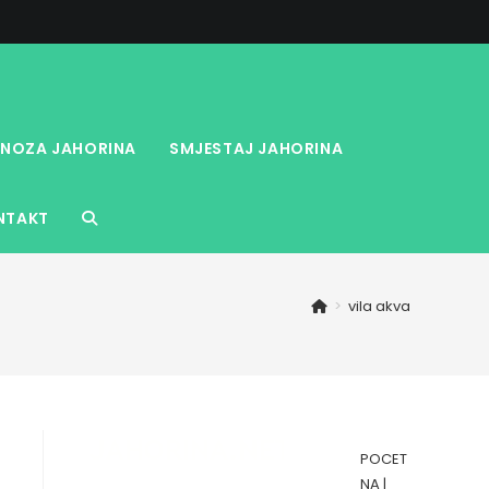
NOZA JAHORINA
SMJESTAJ JAHORINA
NTAKT
TOGGLE
WEBSITE
>
vila akva
SEARCH
POCET
NA
|