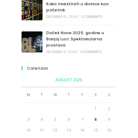
Kako investirati u dionice kao
početnik
DECEMBER 15, 2024
/
0 COMMENTS
Doček Nove 2025. godine u
Banjoj Luci: Spektakularna
proslava
DECEMBER 6, 2024
/
0 COMMENTS
Calendar
AUGUST 2026
M
T
W
T
F
S
S
1
2
3
4
5
6
7
8
9
10
11
12
13
14
15
16