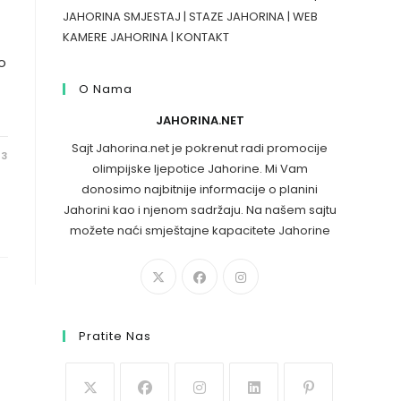
JAHORINA SMJESTAJ
|
STAZE JAHORINA
|
WEB
KAMERE JAHORINA
|
KONTAKT
o
O Nama
JAHORINA.NET
Sajt Jahorina.net je pokrenut radi promocije
23
olimpijske ljepotice Jahorine. Mi Vam
donosimo najbitnije informacije o planini
Jahorini kao i njenom sadržaju. Na našem sajtu
možete naći smještajne kapacitete Jahorine
Pratite Nas