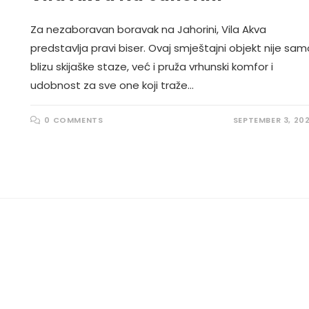
Za nezaboravan boravak na Jahorini, Vila Akva
predstavlja pravi biser. Ovaj smještajni objekt nije sam
blizu skijaške staze, već i pruža vrhunski komfor i
udobnost za sve one koji traže…
0 COMMENTS
SEPTEMBER 3, 20