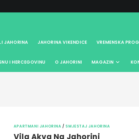
LI JAHORINA
JAHORINA VIKENDICE
VREMENSKA PROG
NU I HERCEGOVINU
O JAHORINI
MAGAZIN
KO
APARTMANI JAHORINA
/
SMJESTAJ JAHORINA
Vila Akva Na Jahorini