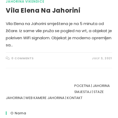
JAHORINA VIKENDICE
Vila Elena Na Jahorini
Vila Elena na Jahorini smještena je na 5 minuta od
žičare. Iz same vile pruža se pogled na vrt, a objekat je
pokriven WiFi signalom. Objekat je moderno opremljen
sa…
0 COMMENTS
JULY 3, 2021
POCETNA
|
JAHORINA
SMJESTAJ
|
STAZE
JAHORINA
|
WEB KAMERE JAHORINA
|
KONTAKT
O Nama