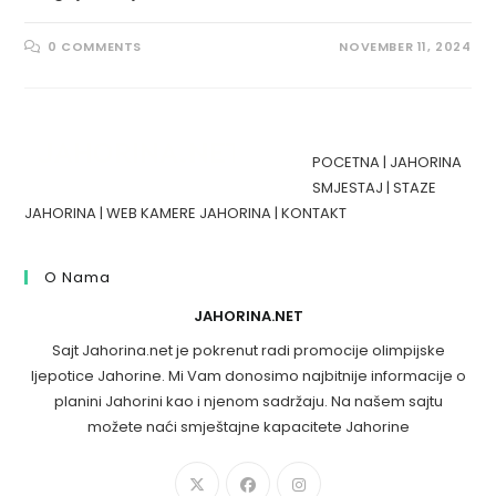
0 COMMENTS
NOVEMBER 11, 2024
POCETNA
|
JAHORINA
SMJESTAJ
|
STAZE
JAHORINA
|
WEB KAMERE JAHORINA
|
KONTAKT
O Nama
JAHORINA.NET
Sajt Jahorina.net je pokrenut radi promocije olimpijske
ljepotice Jahorine. Mi Vam donosimo najbitnije informacije o
planini Jahorini kao i njenom sadržaju. Na našem sajtu
možete naći smještajne kapacitete Jahorine