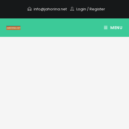
Skip
info@jahorina.net
Login
/
Register
to
content
MENU