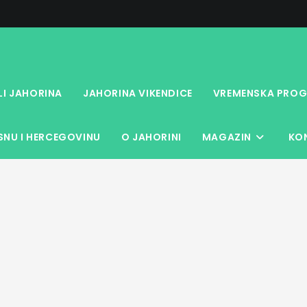
LI JAHORINA
JAHORINA VIKENDICE
VREMENSKA PROG
NU I HERCEGOVINU
O JAHORINI
MAGAZIN
KO