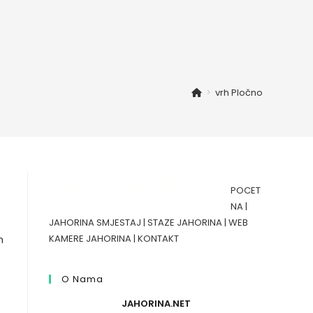
>
vrh Pločno
POCET
NA
|
JAHORINA SMJESTAJ
|
STAZE JAHORINA
|
WEB
m
KAMERE JAHORINA
|
KONTAKT
O Nama
JAHORINA.NET