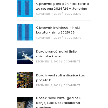
Cjenovnik porodičnih ski karata
za sezonu 2024/26 – Jahorina
SEPTEMBER 17, 2025
/
0 COMMENTS
Cjenovnik individualnih ski
karata – zima 2025/26
SEPTEMBER 17, 2025
/
0 COMMENTS
Kako pronaći najjeftinije
avionske karte
DECEMBER 15, 2024
/
0 COMMENTS
Kako investirati u dionice kao
početnik
DECEMBER 15, 2024
/
0 COMMENTS
Doček Nove 2025. godine u
Banjoj Luci: Spektakularna
proslava