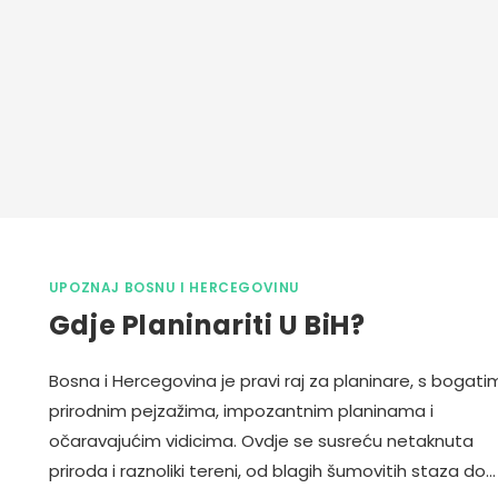
UPOZNAJ BOSNU I HERCEGOVINU
Gdje Planinariti U BiH?
Bosna i Hercegovina je pravi raj za planinare, s bogati
prirodnim pejzažima, impozantnim planinama i
očaravajućim vidicima. Ovdje se susreću netaknuta
priroda i raznoliki tereni, od blagih šumovitih staza do…