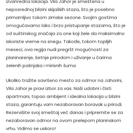
izvanredna lokacija. Vila Jahor je smeštena u
neposrednoj blizini skijaških staza, što je posebno
primamljivo tokom zimske sezone. Svojim gostima
omogućavamo lako i brzo pristupanje stazama, što je
od suštinskog značaja za one koji žele da maksimalno
iskoriste vreme na snegu. Takođe, tokom toplijih
meseci, ova regija nudi pregršt mogućnosti za
planinarenje, šetnje prirodom i uživanje u čarima
zelenih pašnjaka i mirisnih šuma.
Ukoliko tražite savršeno mesto za odmor na Jahorini,
Vila Jahor je pravi izbor za vas. Naši udobni i čisti
apartmani, topao ambijent i idealna lokacija u blizini
staza, garantuju vam nezaboravan boravak u prirodi.
Rezervišite svoj smeštaj već danas i pripremite se za
nezaboravan odmor na ovom prelepom planinskom
vrhu. Vidimo se uskoro!