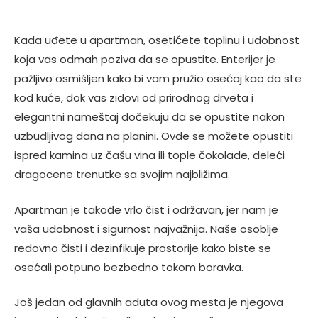
Kada uđete u apartman, osetićete toplinu i udobnost
koja vas odmah poziva da se opustite. Enterijer je
pažljivo osmišljen kako bi vam pružio osećaj kao da ste
kod kuće, dok vas zidovi od prirodnog drveta i
elegantni nameštaj dočekuju da se opustite nakon
uzbudljivog dana na planini. Ovde se možete opustiti
ispred kamina uz čašu vina ili tople čokolade, deleći
dragocene trenutke sa svojim najbližima.
Apartman je takođe vrlo čist i održavan, jer nam je
vaša udobnost i sigurnost najvažnija. Naše osoblje
redovno čisti i dezinfikuje prostorije kako biste se
osećali potpuno bezbedno tokom boravka.
Još jedan od glavnih aduta ovog mesta je njegova