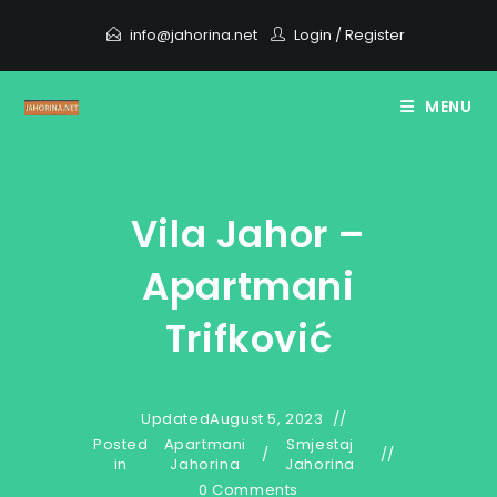
Skip
info@jahorina.net
Login
/
Register
to
content
MENU
Vila Jahor –
Apartmani
Trifković
Updated
August 5, 2023
Posted
Apartmani
Smjestaj
/
in
Jahorina
Jahorina
0 Comments