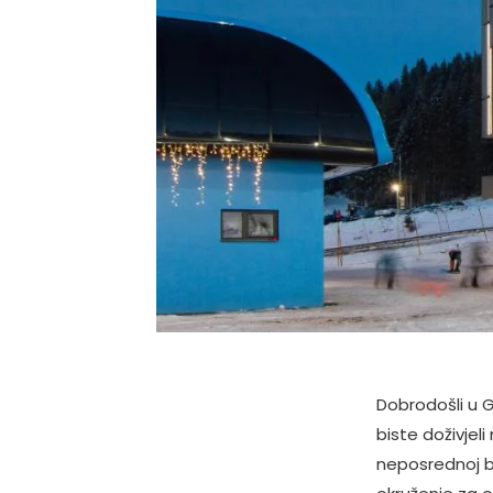
Dobrodošli u G
biste doživjel
neposrednoj bl