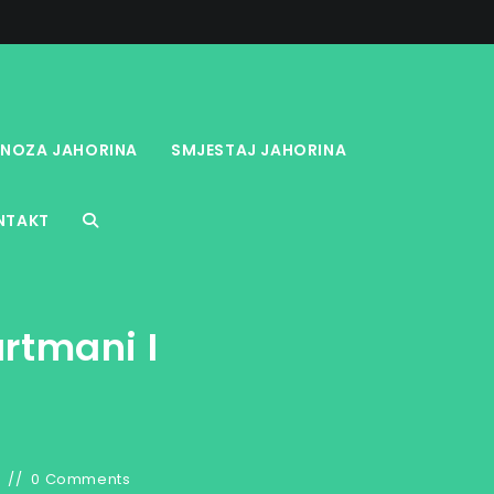
NOZA JAHORINA
SMJESTAJ JAHORINA
NTAKT
TOGGLE
WEBSITE
rtmani I
SEARCH
0 Comments