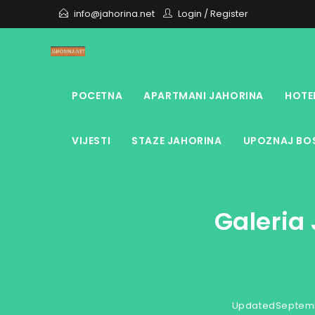
Skip
info@jahorina.net
Login
/
Register
to
content
POCETNA
APARTMANI JAHORINA
HOTE
VIJESTI
STAZE JAHORINA
UPOZNAJ BOS
Galeria
Updated
Septemb