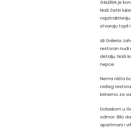
GALERIA je ko
Naši četiri l
najatraktivnij
stvaraju topli
Ali Galeria Ja
restoran nudi 
detalju. Naši 
nepce.
Nema ništa bol
našeg restoran
brinemo za va
Dolaskom u Gal
odmor. Bilo da
apartmani i vr