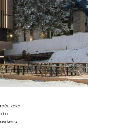
sreću kako
 i u
 savršeno