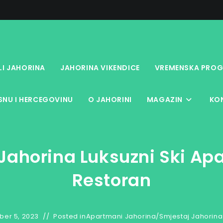
LI JAHORINA
JAHORINA VIKENDICE
VREMENSKA PROG
NU I HERCEGOVINU
O JAHORINI
MAGAZIN
KO
 Jahorina Luksuzni Ski Apa
Restoran
er 5, 2023
Posted in
Apartmani Jahorina
/
Smjestaj Jahorina