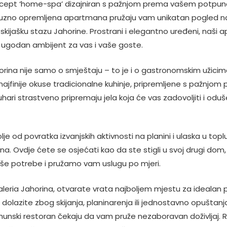
ncept ‘home-spa’ dizajniran s pažnjom prema vašem potpu
uksuzno opremljena apartmana pružaju vam unikatan pogled n
u skijašku stazu Jahorine. Prostrani i elegantno uređeni, naši 
 i ugodan ambijent za vas i vaše goste.
horina nije samo o smještaju – to je i o gastronomskim užicim
najfinije okuse tradicionalne kuhinje, pripremljene s pažnj
kuhari strastveno pripremaju jela koja će vas zadovoljiti i oduš
je od povratka izvanjskih aktivnosti na planini i ulaska u top
a. Ovdje ćete se osjećati kao da ste stigli u svoj drugi dom,
še potrebe i pružamo vam uslugu po mjeri.
eria Jahorina, otvarate vrata najboljem mjestu za idealan p
 dolazite zbog skijanja, planinarenja ili jednostavno opuštanja
hunski restoran čekaju da vam pruže nezaboravan doživljaj. R