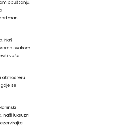
nom opuštanju.
a
apartmani
a. Naš
om prema svakom
eviti vaše
lu atmosferu
 gdje se
laninski
, naši luksuzni
ezervirajte