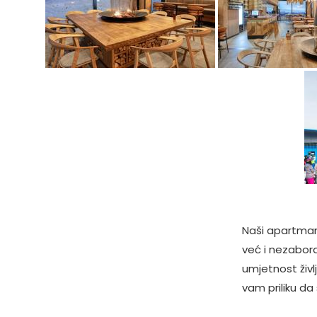
Naši apartman
već i nezabor
umjetnost živl
vam priliku da