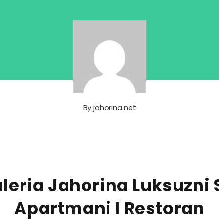
By
jahorina.net
leria Jahorina Luksuzni 
Apartmani I Restoran