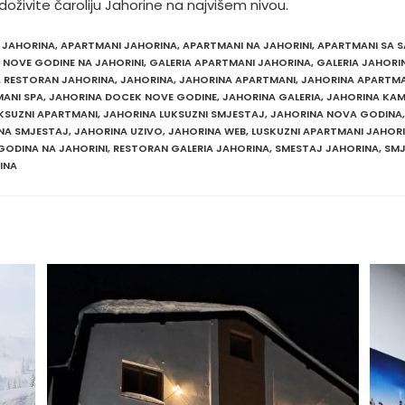
 doživite čaroliju Jahorine na najvišem nivou.
 JAHORINA
,
APARTMANI JAHORINA
,
APARTMANI NA JAHORINI
,
APARTMANI SA 
 NOVE GODINE NA JAHORINI
,
GALERIA APARTMANI JAHORINA
,
GALERIA JAHORI
A RESTORAN JAHORINA
,
JAHORINA
,
JAHORINA APARTMANI
,
JAHORINA APARTMA
ANI SPA
,
JAHORINA DOCEK NOVE GODINE
,
JAHORINA GALERIA
,
JAHORINA KAM
KSUZNI APARTMANI
,
JAHORINA LUKSUZNI SMJESTAJ
,
JAHORINA NOVA GODINA
,
NA SMJESTAJ
,
JAHORINA UZIVO
,
JAHORINA WEB
,
LUSKUZNI APARTMANI JAHOR
GODINA NA JAHORINI
,
RESTORAN GALERIA JAHORINA
,
SMESTAJ JAHORINA
,
SMJ
INA