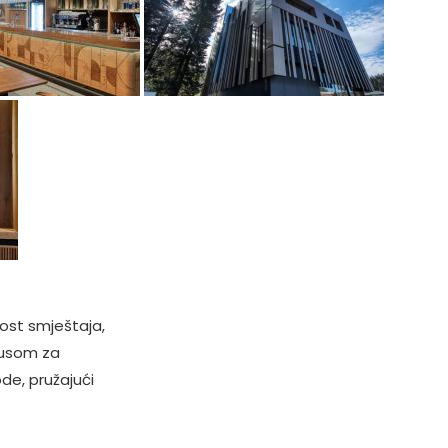
ost smještaja,
kusom za
ode, pružajući