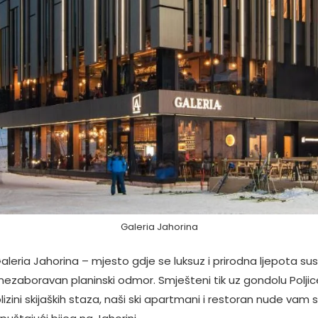
Galeria Jahorina
aleria Jahorina – mjesto gdje se luksuz i prirodna ljepota su
i nezaboravan planinski odmor. Smješteni tik uz gondolu Poljice
izini skijaških staza, naši ski apartmani i restoran nude vam