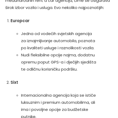
međunarodnih rent a car agencija, čime se osigurava
širok izbor vozila i usluga. Evo nekoliko najpoznatijih:
Europcar
Jedna od vodećih svjetskih agencija
za iznajmljivanje automobila, poznata
po kvaliteti usluge i raznolikosti vozila.
Nudi fleksibilne opcije najma, dodatnu
opremu poput GPS-a i dječijih sjedišta
te odličnu korisničku podršku.
Sixt
Internacionalna agencija koja se ističe
luksuznim i premium automobilima, ali
ima i povoljne opcije za budžetske
putnike.