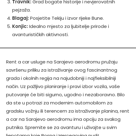
Travnik:
Grad bogate historije i nevjerovatnih
pejzaža.
Blagaj:
Posjetite Tekiju i izvor rijeke Bune.
Konjic:
Idealno mjesto za ljubitelje prirode i
avanturističkih aktivnosti.
Rent a car usluge na Sarajevo aerodromu pružaju
savršenu priliku za istraživanje ovog fascinantnog
grada i okolnih regija na najudobniji i najfleksibilniji
način. Uz pažljivo planiranje i pravi izbor vozila, vaše
putovanje će biti sigurno, ugodno i nezaboravno. Bilo
da ste u potrazi za modernim automobilom za
gradsku vožnju ili terencem za istraživanje planina, rent
a car na Sarajevo aerodromu ima opciju za svakog
putnika. Spremite se za avanturu i uživajte u svim
ljepotama koje Bosna i Hercegovina nudi!