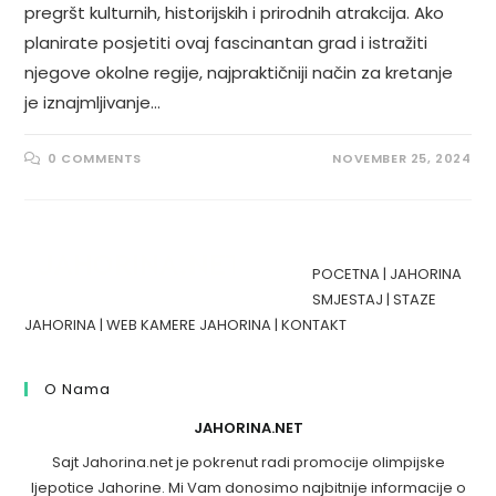
pregršt kulturnih, historijskih i prirodnih atrakcija. Ako
planirate posjetiti ovaj fascinantan grad i istražiti
njegove okolne regije, najpraktičniji način za kretanje
je iznajmljivanje…
0 COMMENTS
NOVEMBER 25, 2024
POCETNA
|
JAHORINA
SMJESTAJ
|
STAZE
JAHORINA
|
WEB KAMERE JAHORINA
|
KONTAKT
O Nama
JAHORINA.NET
Sajt Jahorina.net je pokrenut radi promocije olimpijske
ljepotice Jahorine. Mi Vam donosimo najbitnije informacije o