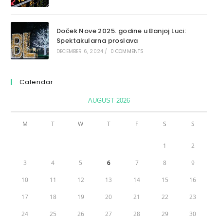
Doček Nove 2025. godine u Banjoj Luci:
Spektakularna proslava
DECEMBER 6, 2024
/
0 COMMENTS
Calendar
AUGUST 2026
M
T
W
T
F
S
S
1
2
3
4
5
6
7
8
9
10
11
12
13
14
15
16
17
18
19
20
21
22
23
24
25
26
27
28
29
30