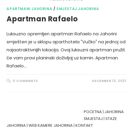
APARTMANI JAHORINA
/
SMJESTAJ JAHORINA
Apartman Rafaelo
Luksuzno opremljen apartman Rafaelo na Jahorini
smješten je u sklopu aparthotela "Vučko" na jednoj od
najaatraktivnijih lokacija. Ovaj luksuzni apartman pružit
će vam pravi planinski doživljaj uz kamin. Apartman
Rafaelo…
0 COMMENTS
DECEMBER 13, 2021
POCETNA
|
JAHORINA
SMJESTAJ
|
STAZE
JAHORINA
|
WEB KAMERE JAHORINA
|
KONTAKT