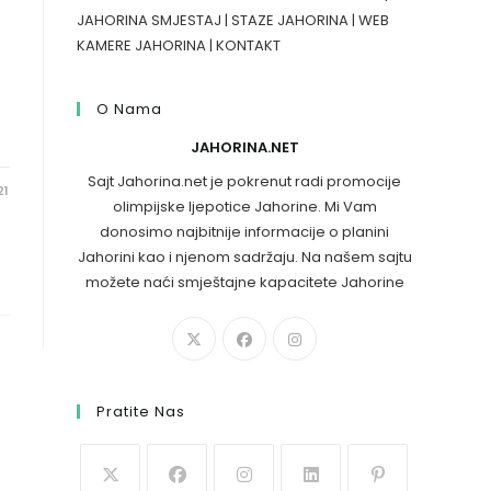
JAHORINA SMJESTAJ
|
STAZE JAHORINA
|
WEB
KAMERE JAHORINA
|
KONTAKT
O Nama
JAHORINA.NET
Sajt Jahorina.net je pokrenut radi promocije
21
olimpijske ljepotice Jahorine. Mi Vam
donosimo najbitnije informacije o planini
Jahorini kao i njenom sadržaju. Na našem sajtu
možete naći smještajne kapacitete Jahorine
Pratite Nas