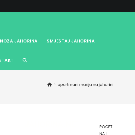
NOZA JAHORINA
SMJESTAJ JAHORINA
NTAKT
TOGGLE
WEBSITE
>
apartmani marija na jahorini
SEARCH
POCET
NA
|