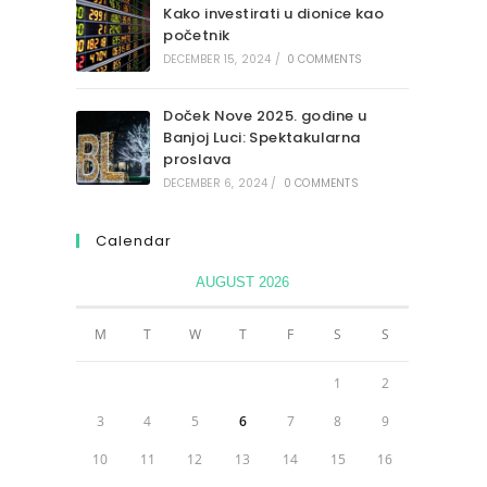
Kako investirati u dionice kao
početnik
DECEMBER 15, 2024
/
0 COMMENTS
Doček Nove 2025. godine u
Banjoj Luci: Spektakularna
proslava
DECEMBER 6, 2024
/
0 COMMENTS
Calendar
AUGUST 2026
M
T
W
T
F
S
S
1
2
3
4
5
6
7
8
9
10
11
12
13
14
15
16