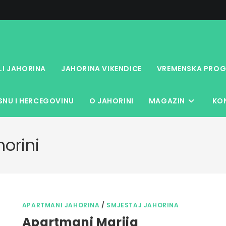
LI JAHORINA
JAHORINA VIKENDICE
VREMENSKA PROG
NU I HERCEGOVINU
O JAHORINI
MAGAZIN
KO
orini
APARTMANI JAHORINA
/
SMJESTAJ JAHORINA
Apartmani Marija