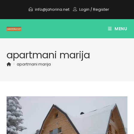
Skip
info@jahorina.net
Login
/
Register
to
content
MENU
apartmani marija
>
apartmani marija