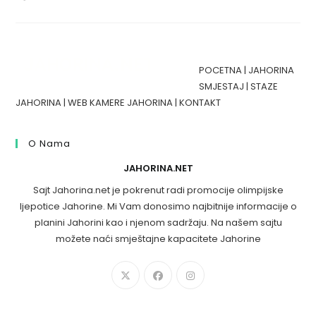
POCETNA
|
JAHORINA
SMJESTAJ
|
STAZE
JAHORINA
|
WEB KAMERE JAHORINA
|
KONTAKT
O Nama
JAHORINA.NET
Sajt Jahorina.net je pokrenut radi promocije olimpijske
ljepotice Jahorine. Mi Vam donosimo najbitnije informacije o
planini Jahorini kao i njenom sadržaju. Na našem sajtu
možete naći smještajne kapacitete Jahorine