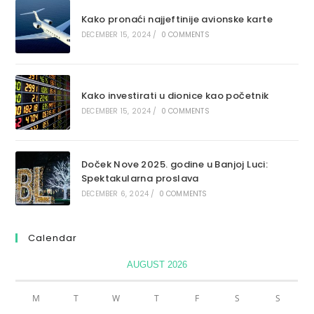
Kako pronaći najjeftinije avionske karte
DECEMBER 15, 2024
/
0 COMMENTS
Kako investirati u dionice kao početnik
DECEMBER 15, 2024
/
0 COMMENTS
Doček Nove 2025. godine u Banjoj Luci:
Spektakularna proslava
DECEMBER 6, 2024
/
0 COMMENTS
Calendar
AUGUST 2026
M
T
W
T
F
S
S