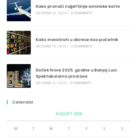
Kako pronaći najjeftinije avionske karte
DECEMBER 15, 2024
/
0 COMMENTS
Kako investirati u dionice kao početnik
DECEMBER 15, 2024
/
0 COMMENTS
Doček Nove 2025. godine u Banjoj Luci:
Spektakularna proslava
DECEMBER 6, 2024
/
0 COMMENTS
Calendar
AUGUST 2026
M
T
W
T
F
S
S