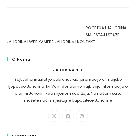
POCETNA
|
JAHORINA
SMJESTAJ
|
STAZE
JAHORINA
|
WEB KAMERE JAHORINA
|
KONTAKT
O Nama
JAHORINA.NET
Sajt Jahorina.net je pokrenut radi promocije olimpijske
ljepotice Jahorine. Mi Vam donosimo najbitnije informacije o
planini Jahorini kao i njenom sadržaju. Na našem sajtu
možete naći smještajne kapacitete Jahorine