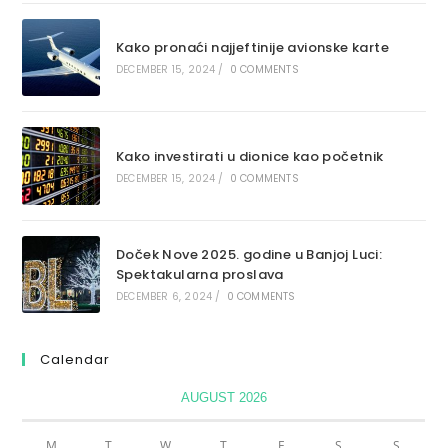
Kako pronaći najjeftinije avionske karte
DECEMBER 15, 2024
/
0 COMMENTS
Kako investirati u dionice kao početnik
DECEMBER 15, 2024
/
0 COMMENTS
Doček Nove 2025. godine u Banjoj Luci:
Spektakularna proslava
DECEMBER 6, 2024
/
0 COMMENTS
Calendar
AUGUST 2026
M
T
W
T
F
S
S