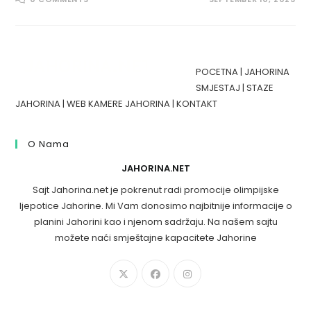
POCETNA
|
JAHORINA
SMJESTAJ
|
STAZE
JAHORINA
|
WEB KAMERE JAHORINA
|
KONTAKT
O Nama
JAHORINA.NET
Sajt Jahorina.net je pokrenut radi promocije olimpijske
ljepotice Jahorine. Mi Vam donosimo najbitnije informacije o
planini Jahorini kao i njenom sadržaju. Na našem sajtu
možete naći smještajne kapacitete Jahorine