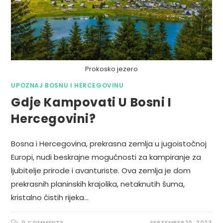
Prokosko jezero
UPOZNAJ BOSNU I HERCEGOVINU
Gdje Kampovati U Bosni I
Hercegovini?
Bosna i Hercegovina, prekrasna zemlja u jugoistočnoj
Europi, nudi beskrajne mogućnosti za kampiranje za
ljubitelje prirode i avanturiste. Ova zemlja je dom
prekrasnih planinskih krajolika, netaknutih šuma,
kristalno čistih rijeka…
0 COMMENTS
SEPTEMBER 10, 2023