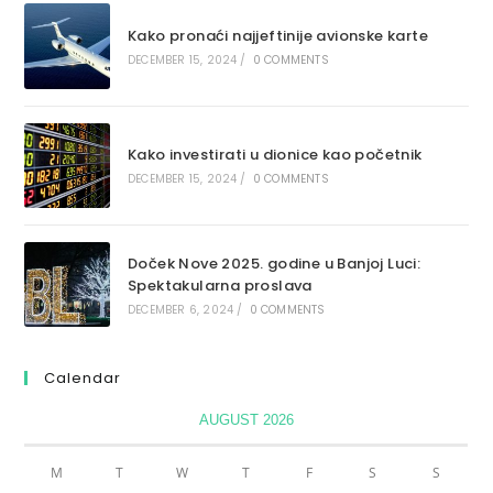
Kako pronaći najjeftinije avionske karte
DECEMBER 15, 2024
/
0 COMMENTS
Kako investirati u dionice kao početnik
DECEMBER 15, 2024
/
0 COMMENTS
Doček Nove 2025. godine u Banjoj Luci:
Spektakularna proslava
DECEMBER 6, 2024
/
0 COMMENTS
Calendar
AUGUST 2026
M
T
W
T
F
S
S