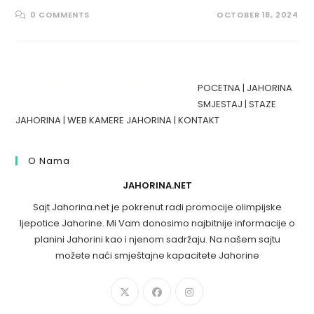
0 COMMENTS
OCTOBER 18, 2024
POCETNA
|
JAHORINA
SMJESTAJ
|
STAZE
JAHORINA
|
WEB KAMERE JAHORINA
|
KONTAKT
O Nama
JAHORINA.NET
Sajt Jahorina.net je pokrenut radi promocije olimpijske
ljepotice Jahorine. Mi Vam donosimo najbitnije informacije o
planini Jahorini kao i njenom sadržaju. Na našem sajtu
možete naći smještajne kapacitete Jahorine