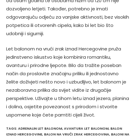
od osam godina te osobama nižim od 120 cm nije
dozvoljeno letjeti. Također, potrebno je imati
odgovarajuću odjeću za vanjske aktivnosti, bez visokih
potpetica ili otvorenih cipela, kako bi let bio što
udobniji i sigurniji.
Let balonom na vrući zrak iznad Hercegovine pruža
jedinstveno iskustvo koje kombinira romantiku,
avanturu i prirodne ljepote. Bilo da tražite poseban
način da proslavite značajnu priliku ili jednostavno
želite doživjeti nešto novo i uzbudljivo, let balonom je
nezaboravna prilika da svijet vidite iz drugačije
perspektive. Uživajte u tihom letu iznad jezera, planina
i dolina, osjetite povezanost s prirodom i stvorite
uspomene koje ćete pamtiti cijeli život.
TAGS
:
ADRENALIN LET BALONOM
,
AVANTURA LET BALONOM
,
BALON
IZNAD HERCEGOVINE
,
BALON NA VRUĆI ZRAK HERCEGOVINA
,
BALONI NA