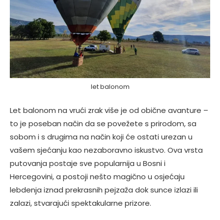
let balonom
Let balonom na vrući zrak više je od obične avanture –
to je poseban način da se povežete s prirodom, sa
sobom i s drugima na način koji će ostati urezan u
vašem sjećanju kao nezaboravno iskustvo. Ova vrsta
putovanja postaje sve popularnija u Bosni i
Hercegovini, a postoji nešto magično u osjećaju
lebdenja iznad prekrasnih pejzaža dok sunce izlazi ili
zalazi, stvarajući spektakularne prizore.