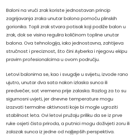
Baloni na vrući zrak koriste jednostavan princip
zagrijavanja zraka unutar balona pomoću plinskih
gorionika. Topli zrak stvara potisak koji podiže balon u
zrak, dok se visina regulira količinom topline unutar
balona. Ova tehnologija, iako jednostavna, zahtijeva
stručnost i preciznost, što čini Ayberka i njegovu ekipu
pravim profesionalcima u ovom području.
Letovi balonima se, kao i svugdje u svijetu, izvode rano
ujutro, unutar dva sata nakon izlaska sunca ili
predvečer, sat vremena prije zalaska. Razlog za to su
sigurnosni uvjeti, jer dnevne temperature mogu
izazvati termalne aktivnosti koje bi mogle ugroziti
stabilnost leta. Ovi letovi pružaju priliku da se iz prve
ruke osjeti čista priroda, a putnici mogu doživjeti zoru ili
zalazak sunca iz jedne od najljepših perspektiva.