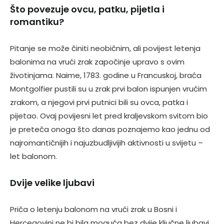
Što povezuje ovcu, patku, pijetla i
romantiku?
Pitanje se može činiti neobičnim, ali povijest letenja
balonima na vrući zrak započinje upravo s ovim
životinjama. Naime, 1783. godine u Francuskoj, braća
Montgolfier pustili su u zrak prvi balon ispunjen vrućim
zrakom, a njegovi prvi putnici bili su ovca, patka i
pijetao. Ovaj povijesni let pred kraljevskom svitom bio
je preteča onoga što danas poznajemo kao jednu od
najromantičnijih i najuzbudljivijih aktivnosti u svijetu –
let balonom.
Dvije velike ljubavi
Priča o letenju balonom na vrući zrak u Bosni i
Hercegovini ne bi bila moguća bez dvije ključne ljubavi.