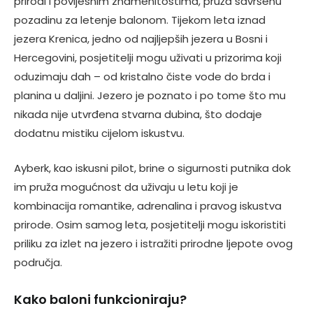
prirodi i povijesnim znamenitostima, pruža savršenu
pozadinu za letenje balonom. Tijekom leta iznad
jezera Krenica, jedno od najljepših jezera u Bosni i
Hercegovini, posjetitelji mogu uživati u prizorima koji
oduzimaju dah – od kristalno čiste vode do brda i
planina u daljini. Jezero je poznato i po tome što mu
nikada nije utvrđena stvarna dubina, što dodaje
dodatnu mistiku cijelom iskustvu.
Ayberk, kao iskusni pilot, brine o sigurnosti putnika dok
im pruža mogućnost da uživaju u letu koji je
kombinacija romantike, adrenalina i pravog iskustva
prirode. Osim samog leta, posjetitelji mogu iskoristiti
priliku za izlet na jezero i istražiti prirodne ljepote ovog
područja.
Kako baloni funkcioniraju?