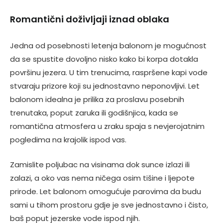
Romantični doživljaji iznad oblaka
Jedna od posebnosti letenja balonom je mogućnost
da se spustite dovoljno nisko kako bi korpa dotakla
površinu jezera. U tim trenucima, raspršene kapi vode
stvaraju prizore koji su jednostavno neponovljivi. Let
balonom idealna je prilika za proslavu posebnih
trenutaka, poput zaruka ili godišnjica, kada se
romantična atmosfera u zraku spaja s nevjerojatnim
pogledima na krajolik ispod vas.
Zamislite poljubac na visinama dok sunce izlazi ili
zalazi, a oko vas nema ničega osim tišine i ljepote
prirode. Let balonom omogućuje parovima da budu
sami u tihom prostoru gdje je sve jednostavno i čisto,
baš poput jezerske vode ispod njih.