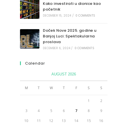
Kako investirati u dionice kao
početnik
DECEMBER 15, 2024
/
0 COMMENTS
Doček Nove 2025. godine u
Banjoj Luci: Spektakularna
proslava
DECEMBER 6, 2024
/
0 COMMENTS
Calendar
AUGUST 2026
M
T
W
T
F
S
S
1
2
3
4
5
6
7
8
9
10
11
12
13
14
15
16