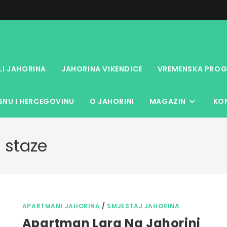
LI JAHORINA
JAHORINA VIKENDICE
VREMENSKA PROG
NU I HERCEGOVINU
O JAHORINI
MAGAZIN
KO
 staze
APARTMANI JAHORINA
/
SMJESTAJ JAHORINA
Apartman Lara Na Jahorini