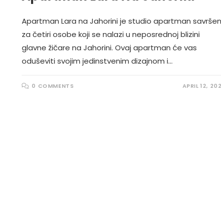
Apartman Lara na Jahorini je studio apartman savrše
za četiri osobe koji se nalazi u neposrednoj blizini
glavne žičare na Jahorini. Ovaj apartman će vas
oduševiti svojim jedinstvenim dizajnom i…
0 COMMENTS
APRIL 12, 20