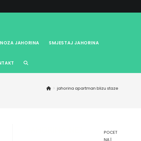
NOZA JAHORINA
SMJESTAJ JAHORINA
NTAKT
TOGGLE
WEBSITE
>
jahorina apartman blizu staze
SEARCH
POCET
NA
|