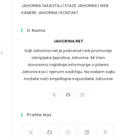
JAHORINA SMJESTAJ
|
STAZE JAHORINA
|
WEB
n
KAMERE JAHORINA
|
KONTAKT
O Nama
JAHORINA.NET
Sajt Jahorina.net je pokrenut radi promocije
23
olimpijske ljepotice Jahorine. Mi Vam
donosimo najbitnije informacije o planini
Jahorini kao i njenom sadržaju. Na našem sajtu
možete naći smještajne kapacitete Jahorine
Pratite Nas