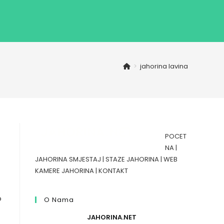
>
jahorina lavina
POCET
NA
|
JAHORINA SMJESTAJ
|
STAZE JAHORINA
|
WEB
KAMERE JAHORINA
|
KONTAKT
o
O Nama
JAHORINA.NET