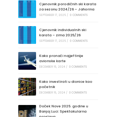
Cjenovnik porodičnih ski karata
za sezonu 2024/26 – Jahorina
SEPTEMBER 17, 2025
/
0 COMMENTS
Cjenovnik individualnih ski
karata – zima 2025/26
SEPTEMBER 17, 2025
/
0 COMMENTS
Kako pronaći najjeftinije
avionske karte
DECEMBER 15, 2024
/
0 COMMENTS
Kako investirati u dionice kao
početnik
DECEMBER 15, 2024
/
0 COMMENTS
Doček Nove 2025. godine u
Banjoj Luci: Spektakularna
proslava