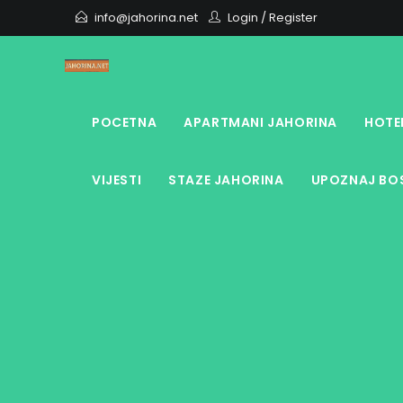
Skip
info@jahorina.net
Login
/
Register
to
content
POCETNA
APARTMANI JAHORINA
HOTE
VIJESTI
STAZE JAHORINA
UPOZNAJ BOS