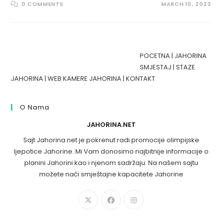
0 COMMENTS
MARCH 10, 2023
POCETNA
|
JAHORINA
SMJESTAJ
|
STAZE
JAHORINA
|
WEB KAMERE JAHORINA
|
KONTAKT
O Nama
JAHORINA.NET
Sajt Jahorina.net je pokrenut radi promocije olimpijske
ljepotice Jahorine. Mi Vam donosimo najbitnije informacije o
planini Jahorini kao i njenom sadržaju. Na našem sajtu
možete naći smještajne kapacitete Jahorine