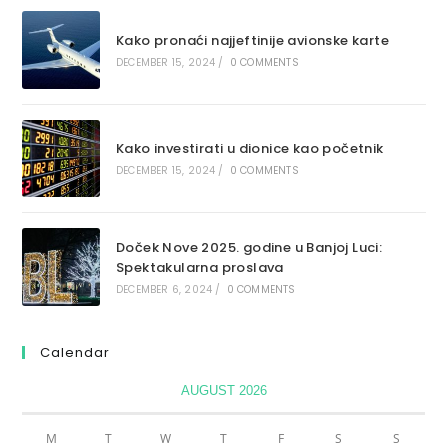
Kako pronaći najjeftinije avionske karte
DECEMBER 15, 2024
/
0 COMMENTS
Kako investirati u dionice kao početnik
DECEMBER 15, 2024
/
0 COMMENTS
Doček Nove 2025. godine u Banjoj Luci:
Spektakularna proslava
DECEMBER 6, 2024
/
0 COMMENTS
Calendar
AUGUST 2026
M
T
W
T
F
S
S