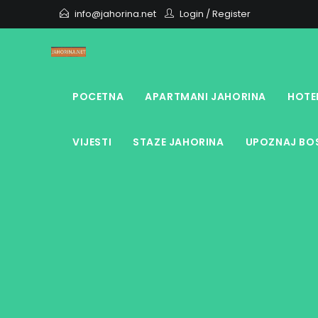
Skip
info@jahorina.net
Login
/
Register
to
content
POCETNA
APARTMANI JAHORINA
HOTE
VIJESTI
STAZE JAHORINA
UPOZNAJ BOS