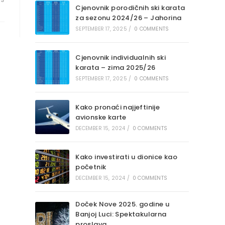
23
Cjenovnik porodičnih ski karata
za sezonu 2024/26 – Jahorina
SEPTEMBER 17, 2025
/
0 COMMENTS
Cjenovnik individualnih ski
karata – zima 2025/26
SEPTEMBER 17, 2025
/
0 COMMENTS
Kako pronaći najjeftinije
avionske karte
DECEMBER 15, 2024
/
0 COMMENTS
Kako investirati u dionice kao
početnik
DECEMBER 15, 2024
/
0 COMMENTS
Doček Nove 2025. godine u
Banjoj Luci: Spektakularna
proslava