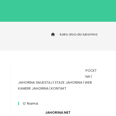
>
kako doci do lukomira
POCET
NA
|
JAHORINA SMJESTAJ
|
STAZE JAHORINA
|
WEB
KAMERE JAHORINA
|
KONTAKT
O Nama
JAHORINA.NET