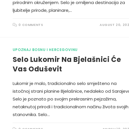
prirodnim okruženjem. Selo je omiljena destinacija za
ljubitelje prirode, planinare,…
0 COMMENTS
AUGUST 20, 20
UPOZNAJ BOSNU I HERCEGOVINU
Selo Lukomir Na Bjelašnici Će
Vas Oduševit
Lukomir je malo, tradicionalno selo smješteno na
istočnoj strani planine Bjelašnice, nedaleko od Sarajev
Selo je poznato po svojim prekrasnim pejzažima,
netaknutoj prirodi i tradicionalnom načinu života svojih
stanovnika. Selo…