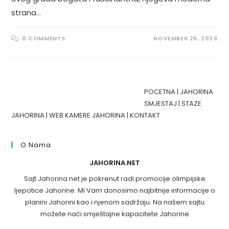
strana…
0 COMMENTS
NOVEMBER 25, 2024
POCETNA
|
JAHORINA
SMJESTAJ
|
STAZE
JAHORINA
|
WEB KAMERE JAHORINA
|
KONTAKT
O Nama
JAHORINA.NET
Sajt Jahorina.net je pokrenut radi promocije olimpijske
ljepotice Jahorine. Mi Vam donosimo najbitnije informacije o
planini Jahorini kao i njenom sadržaju. Na našem sajtu
možete naći smještajne kapacitete Jahorine