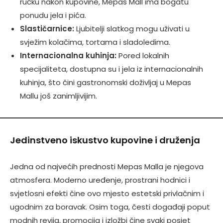
ručku nakon kupovine, Mepas Mall ima bogatu
ponudu jela i pića.
Slastičarnice:
Ljubitelji slatkog mogu uživati u
svježim kolačima, tortama i sladoledima.
Internacionalna kuhinja:
Pored lokalnih
specijaliteta, dostupna su i jela iz internacionalnih
kuhinja, što čini gastronomski doživljaj u Mepas
Mallu još zanimljivijim.
Jedinstveno iskustvo kupovine i druženja
Jedna od najvećih prednosti Mepas Malla je njegova
atmosfera. Moderno uređenje, prostrani hodnici i
svjetlosni efekti čine ovo mjesto estetski privlačnim i
ugodnim za boravak. Osim toga, česti događaji poput
modnih revija, promocija i izložbi čine svaki posjet