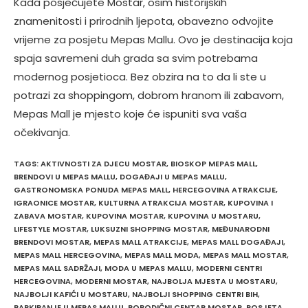
Kada posjećujete Mostar, osim historijskih
znamenitosti i prirodnih ljepota, obavezno odvojite
vrijeme za posjetu Mepas Mallu. Ovo je destinacija koja
spaja savremeni duh grada sa svim potrebama
modernog posjetioca. Bez obzira na to da li ste u
potrazi za shoppingom, dobrom hranom ili zabavom,
Mepas Mall je mjesto koje će ispuniti sva vaša
očekivanja.
TAGS
:
AKTIVNOSTI ZA DJECU MOSTAR
,
BIOSKOP MEPAS MALL
,
BRENDOVI U MEPAS MALLU
,
DOGAĐAJI U MEPAS MALLU
,
GASTRONOMSKA PONUDA MEPAS MALL
,
HERCEGOVINA ATRAKCIJE
,
IGRAONICE MOSTAR
,
KULTURNA ATRAKCIJA MOSTAR
,
KUPOVINA I
ZABAVA MOSTAR
,
KUPOVINA MOSTAR
,
KUPOVINA U MOSTARU
,
LIFESTYLE MOSTAR
,
LUKSUZNI SHOPPING MOSTAR
,
MEĐUNARODNI
BRENDOVI MOSTAR
,
MEPAS MALL ATRAKCIJE
,
MEPAS MALL DOGAĐAJI
,
MEPAS MALL HERCEGOVINA
,
MEPAS MALL MODA
,
MEPAS MALL MOSTAR
,
MEPAS MALL SADRŽAJI
,
MODA U MEPAS MALLU
,
MODERNI CENTRI
HERCEGOVINA
,
MODERNI MOSTAR
,
NAJBOLJA MJESTA U MOSTARU
,
NAJBOLJI KAFIĆI U MOSTARU
,
NAJBOLJI SHOPPING CENTRI BIH
,
PARKIRANJE U MEPAS MALLU
,
PORODIČNI CENTAR MOSTAR
,
POSJETA