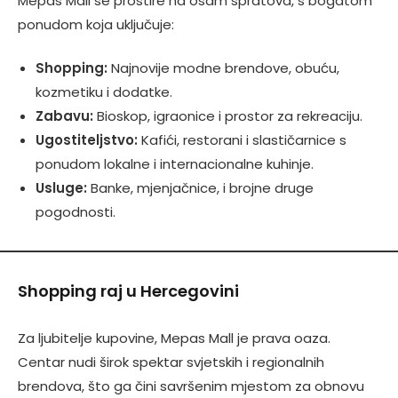
Mepas Mall se prostire na osam spratova, s bogatom
ponudom koja uključuje:
Shopping:
Najnovije modne brendove, obuću,
kozmetiku i dodatke.
Zabavu:
Bioskop, igraonice i prostor za rekreaciju.
Ugostiteljstvo:
Kafići, restorani i slastičarnice s
ponudom lokalne i internacionalne kuhinje.
Usluge:
Banke, mjenjačnice, i brojne druge
pogodnosti.
Shopping raj u Hercegovini
Za ljubitelje kupovine, Mepas Mall je prava oaza.
Centar nudi širok spektar svjetskih i regionalnih
brendova, što ga čini savršenim mjestom za obnovu