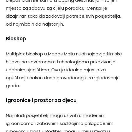
Mepas Mall nije samo shopping destinacija – to je i
mjesto za zabavu za cijelu porodicu. Centar je
dizajniran tako da zadovolji potrebe svih posjetitelja,
od najmlađih do najstarijih.
Bioskop
Multiplex bioskop u Mepas Mallu nudi najnovije filmske
hitove, sa savremenim tehnologijama prikazivanja i
udobnim sjedištima. Ovo je idealno mjesto za
opuštanje nakon dana provedenog u razgledavanju
grada.
Igraonice i prostor za djecu
Najmlađi posjetitelji mogu uživati u modernim
igraonicama i zabavnim sadržajima prilagođenim
njihovom uzrastu. Roditelji mogu u miru uživati u