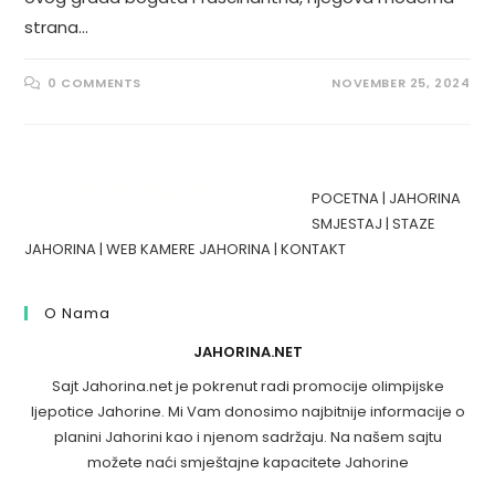
strana…
0 COMMENTS
NOVEMBER 25, 2024
POCETNA
|
JAHORINA
SMJESTAJ
|
STAZE
JAHORINA
|
WEB KAMERE JAHORINA
|
KONTAKT
O Nama
JAHORINA.NET
Sajt Jahorina.net je pokrenut radi promocije olimpijske
ljepotice Jahorine. Mi Vam donosimo najbitnije informacije o
planini Jahorini kao i njenom sadržaju. Na našem sajtu
možete naći smještajne kapacitete Jahorine