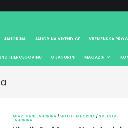
LI JAHORINA
JAHORINA VIKENDICE
VREMENSKA PROG
NU I HERCEGOVINU
O JAHORINI
MAGAZIN
KO
na
APARTMANI JAHORINA
/
HOTELI JAHORINA
/
SMJESTAJ
JAHORINA