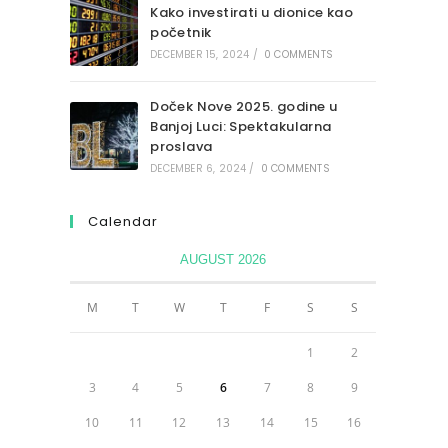
Kako investirati u dionice kao
početnik
DECEMBER 15, 2024
/
0 COMMENTS
Doček Nove 2025. godine u
Banjoj Luci: Spektakularna
proslava
DECEMBER 6, 2024
/
0 COMMENTS
Calendar
AUGUST 2026
M
T
W
T
F
S
S
1
2
3
4
5
6
7
8
9
10
11
12
13
14
15
16