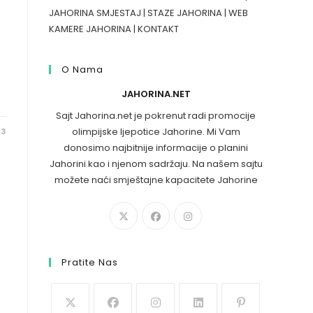
JAHORINA SMJESTAJ
|
STAZE JAHORINA
|
WEB
KAMERE JAHORINA
|
KONTAKT
O Nama
JAHORINA.NET
Sajt Jahorina.net je pokrenut radi promocije
olimpijske ljepotice Jahorine. Mi Vam
23
donosimo najbitnije informacije o planini
Jahorini kao i njenom sadržaju. Na našem sajtu
možete naći smještajne kapacitete Jahorine
Pratite Nas