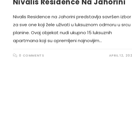
Nivalis Residence Na Jahorini
Nivalis Residence na Jahorini predstavlja savršen izbor
za sve one koji žele uživati u luksuznom odmoru u srcu
planine. Ovaj objekat nudi ukupno 15 luksuznih
apartmana koji su opremljeni najnovijim…
0 COMMENTS
APRIL 12, 20