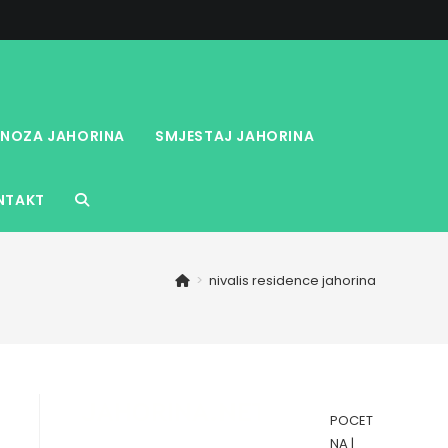
NOZA JAHORINA
SMJESTAJ JAHORINA
NTAKT
TOGGLE
WEBSITE
>
nivalis residence jahorina
SEARCH
POCET
NA
|