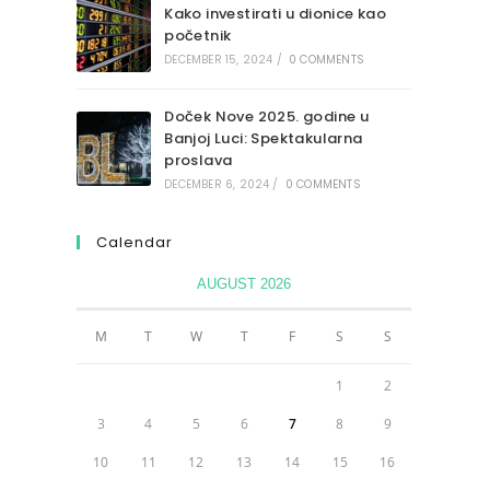
Kako investirati u dionice kao
početnik
DECEMBER 15, 2024
/
0 COMMENTS
Doček Nove 2025. godine u
Banjoj Luci: Spektakularna
proslava
DECEMBER 6, 2024
/
0 COMMENTS
Calendar
AUGUST 2026
M
T
W
T
F
S
S
1
2
3
4
5
6
7
8
9
10
11
12
13
14
15
16