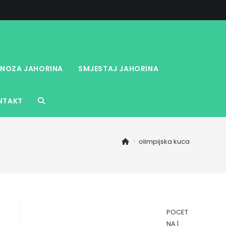
NOZA JAHORINA
SMJESTAJ JAHORINA
NTAKT
TOGGLE
WEBSITE
>
olimpijska kuca
SEARCH
POCET
NA
|