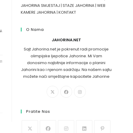
JAHORINA SMJESTAJ
|
STAZE JAHORINA
|
WEB
KAMERE JAHORINA
|
KONTAKT
O Nama
u.
JAHORINA.NET
Sajt Jahorina.net je pokrenut radi promocije
olimpijske ljepotice Jahorine. Mi Vam
21
donosimo najbitnije informacije o planini
Jahorini kao i njenom sadržaju. Na našem sajtu
možete naći smještajne kapacitete Jahorine
Pratite Nas