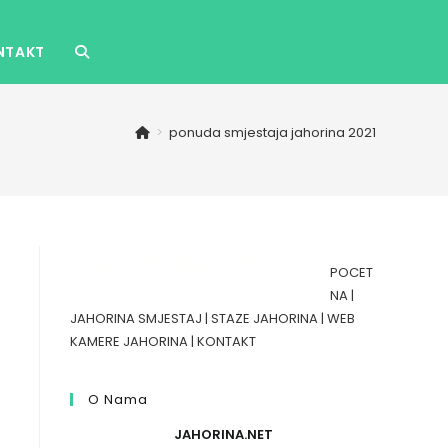
NTAKT
TOGGLE
WEBSITE
>
ponuda smjestaja jahorina 2021
SEARCH
POCET
NA
|
JAHORINA SMJESTAJ
|
STAZE JAHORINA
|
WEB
KAMERE JAHORINA
|
KONTAKT
O Nama
JAHORINA.NET