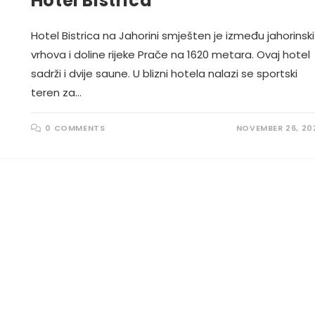
Hotel Bistrica
Hotel Bistrica na Jahorini smješten je između jahorinski
vrhova i doline rijeke Prače na 1620 metara. Ovaj hotel
sadrži i dvije saune. U blizni hotela nalazi se sportski
teren za…
0 COMMENTS
NOVEMBER 26, 20