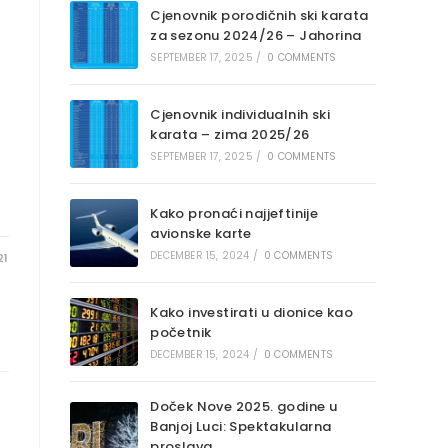
Cjenovnik porodičnih ski karata
za sezonu 2024/26 – Jahorina
SEPTEMBER 17, 2025
/
0 COMMENTS
Cjenovnik individualnih ski
karata – zima 2025/26
SEPTEMBER 17, 2025
/
0 COMMENTS
Kako pronaći najjeftinije
avionske karte
DECEMBER 15, 2024
/
0 COMMENTS
21
Kako investirati u dionice kao
početnik
DECEMBER 15, 2024
/
0 COMMENTS
Doček Nove 2025. godine u
Banjoj Luci: Spektakularna
proslava