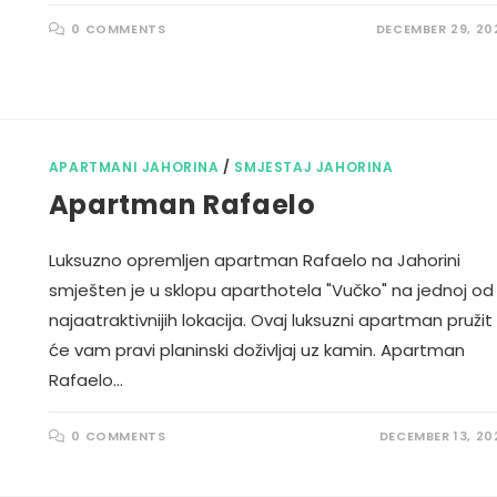
0 COMMENTS
DECEMBER 29, 20
APARTMANI JAHORINA
/
SMJESTAJ JAHORINA
Apartman Rafaelo
Luksuzno opremljen apartman Rafaelo na Jahorini
smješten je u sklopu aparthotela "Vučko" na jednoj od
najaatraktivnijih lokacija. Ovaj luksuzni apartman pružit
će vam pravi planinski doživljaj uz kamin. Apartman
Rafaelo…
0 COMMENTS
DECEMBER 13, 20