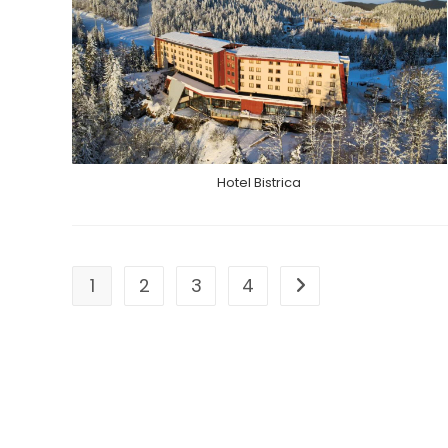
Hotel Bistrica
1
2
3
4
Go to the next page