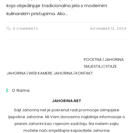
koja objedinjuje tradicionalna jela s modernim
kulinarskim pristupima. Ako…
0 COMMENTS
NOVEMBER 12, 2024
POCETNA
|
JAHORINA
SMJESTAJ
|
STAZE
JAHORINA
|
WEB KAMERE JAHORINA
|
KONTAKT
O Nama
JAHORINA.NET
Sajt Jahorina.net je pokrenut radi promocije olimpijske
ljepotice Jahorine. Mi Vam donosimo najbitnije informacije o
planini Jahorini kao i njenom sadržaju. Na našem sajtu
možete naći smještajne kapacitete Jahorine