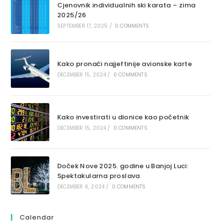
Cjenovnik individualnih ski karata – zima
2025/26
SEPTEMBER 17, 2025
/
0 COMMENTS
Kako pronaći najjeftinije avionske karte
DECEMBER 15, 2024
/
0 COMMENTS
Kako investirati u dionice kao početnik
DECEMBER 15, 2024
/
0 COMMENTS
Doček Nove 2025. godine u Banjoj Luci:
Spektakularna proslava
DECEMBER 6, 2024
/
0 COMMENTS
Calendar