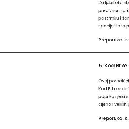
Za ljubitelje r
predivnom prir
pastrmku i šar
specijalitete po
Preporuka:
Pa
5. Kod Brk
Ovaj porodični
Kod Brke se i
paprika i jela
cijena i velikih 
Preporuka:
Sa