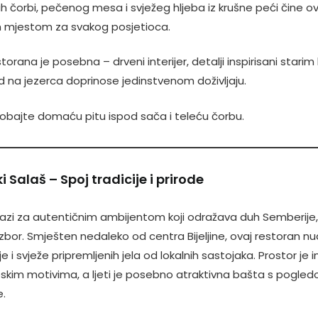
čorbi, pečenog mesa i svježeg hljeba iz krušne peći čine ov
 mjestom za svakog posjetioca.
orana je posebna – drveni interijer, detalji inspirisani stari
d na jezerca doprinose jedinstvenom doživljaju.
obajte domaću pitu ispod sača i teleću čorbu.
 Salaš – Spoj tradicije i prirode
razi za autentičnim ambijentom koji odražava duh Semberije
 izbor. Smješten nedaleko od centra Bijeljine, ovaj restoran n
i svježe pripremljenih jela od lokalnih sastojaka. Prostor je i
oskim motivima, a ljeti je posebno atraktivna bašta s pogle
e.