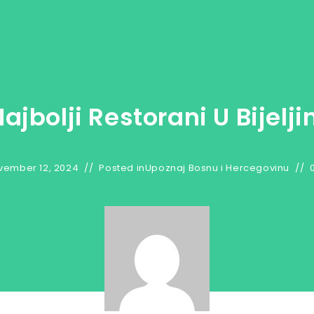
ajbolji Restorani U Bijelji
vember 12, 2024
Posted in
Upoznaj Bosnu i Hercegovinu