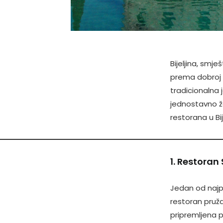
Bijeljina, smje
prema dobroj 
tradicionalna 
jednostavno že
restorana u Bije
1. Restoran 
Jedan od najpo
restoran pruža
pripremljena p