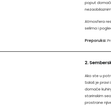
poput domaćih 
nezaobilaznim
Atmosfera rest
selima i pogle
Preporuka:
Pr
2. Semberski
Ako ste u pot
Salaš je pravi
domaće kuhinje 
starinskim se
prostrane njiv