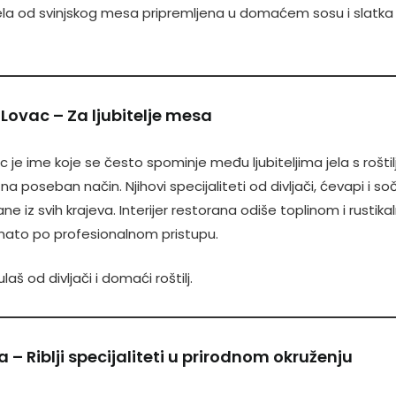
la od svinjskog mesa pripremljena u domaćem sosu i slatka 
 Lovac – Za ljubitelje mesa
 je ime koje se često spominje među ljubiteljima jela s rošti
na poseban način. Njihovi specijaliteti od divljači, ćevapi i so
ne iz svih krajeva. Interijer restorana odiše toplinom i rustika
znato po profesionalnom pristupu.
laš od divljači i domaći roštilj.
a – Riblji specijaliteti u prirodnom okruženju