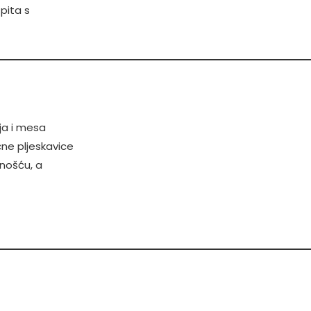
pita s
lja i mesa
čne pljeskavice
lnošću, a