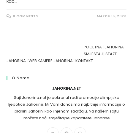
kao…
0 COMMENTS
MARCH 16, 2023
POCETNA
|
JAHORINA
SMJESTAJ
|
STAZE
JAHORINA
|
WEB KAMERE JAHORINA
|
KONTAKT
O Nama
JAHORINA.NET
Sajt Jahorina.net je pokrenut radi promocije olimpijske
ljepotice Jahorine. Mi Vam donosimo najbitnije informacije o
planini Jahorini kao i njenom sadržaju. Na našem sajtu
možete naći smještajne kapacitete Jahorine