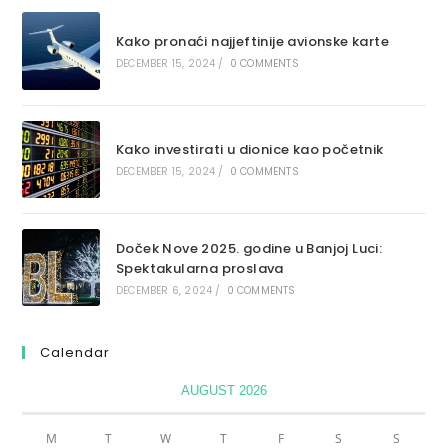
Kako pronaći najjeftinije avionske karte
DECEMBER 15, 2024
/
0 COMMENTS
Kako investirati u dionice kao početnik
DECEMBER 15, 2024
/
0 COMMENTS
Doček Nove 2025. godine u Banjoj Luci:
Spektakularna proslava
DECEMBER 6, 2024
/
0 COMMENTS
Calendar
AUGUST 2026
M
T
W
T
F
S
S