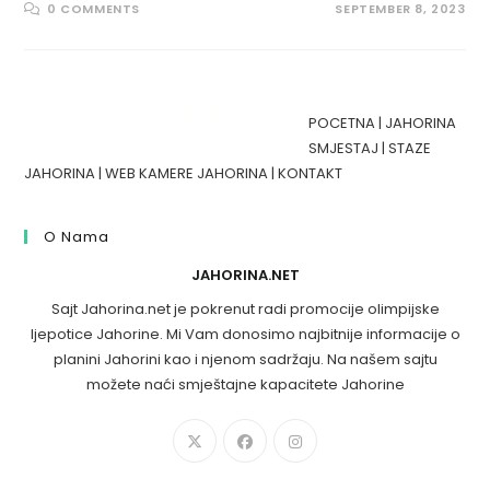
0 COMMENTS
SEPTEMBER 8, 2023
POCETNA
|
JAHORINA
SMJESTAJ
|
STAZE
JAHORINA
|
WEB KAMERE JAHORINA
|
KONTAKT
O Nama
JAHORINA.NET
Sajt Jahorina.net je pokrenut radi promocije olimpijske
ljepotice Jahorine. Mi Vam donosimo najbitnije informacije o
planini Jahorini kao i njenom sadržaju. Na našem sajtu
možete naći smještajne kapacitete Jahorine