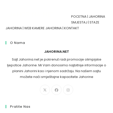
POCETNA
|
JAHORINA
SMJESTAJ
|
STAZE
JAHORINA
|
WEB KAMERE JAHORINA
|
KONTAKT
O Nama
JAHORINA.NET
Sajt Jahorina.net je pokrenut radi promocije olimpijske
ljepotice Jahorine. Mi Vam donosimo najbitnije informacije o
planini Jahorini kao i njenom sadržaju. Na našem sajtu
možete naći smještajne kapacitete Jahorine
Pratite Nas