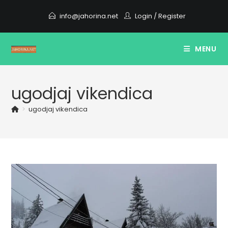
Skip
info@jahorina.net
Login
/
Register
to
content
MENU
ugodjaj vikendica
>
ugodjaj vikendica