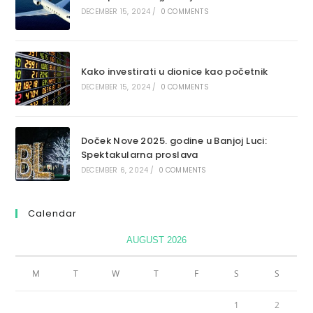
DECEMBER 15, 2024
/
0 COMMENTS
Kako investirati u dionice kao početnik
DECEMBER 15, 2024
/
0 COMMENTS
Doček Nove 2025. godine u Banjoj Luci:
Spektakularna proslava
DECEMBER 6, 2024
/
0 COMMENTS
Calendar
AUGUST 2026
M
T
W
T
F
S
S
1
2