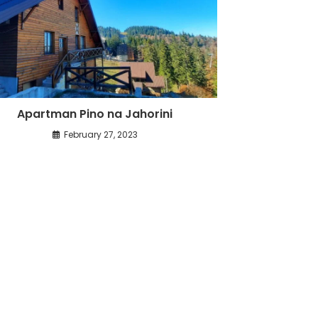
Apartman Pino na Jahorini
February 27, 2023