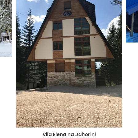
Vila Elena na Jahorini