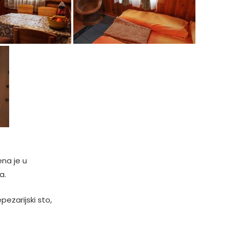
ena je u
a.
ezarijski sto,