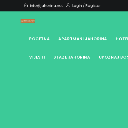
Skip
info@jahorina.net
Login
/
Register
to
content
POCETNA
APARTMANI JAHORINA
HOTE
VIJESTI
STAZE JAHORINA
UPOZNAJ BOS