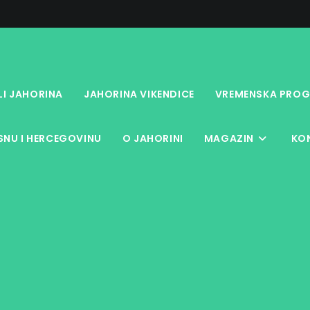
LI JAHORINA
JAHORINA VIKENDICE
VREMENSKA PROG
NU I HERCEGOVINU
O JAHORINI
MAGAZIN
KO