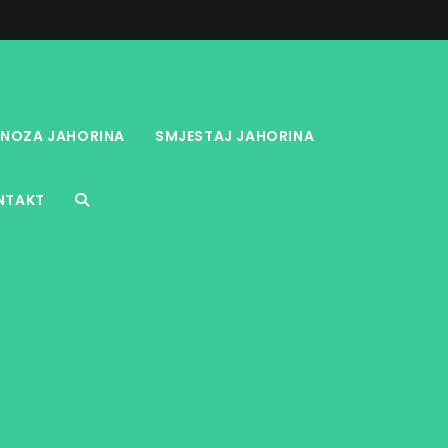
NOZA JAHORINA
SMJESTAJ JAHORINA
NTAKT
TOGGLE
WEBSITE
SEARCH