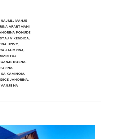
ZNAJMLJIVANJE
RINA APARTMANI
AHORINA PONUDE
STAJ VIKENDICA
,
INA UZIVO
,
ICA JAHORINA
,
SMESTAJ
CANJE BOSNA
,
HORINA
,
A SA KAMINOM
,
NDICE JAHORINA
,
OVANJE NA