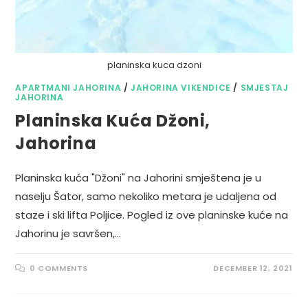
planinska kuca dzoni
APARTMANI JAHORINA
/
JAHORINA VIKENDICE
/
SMJESTAJ
JAHORINA
Planinska Kuća Džoni,
Jahorina
Planinska kuća "Džoni" na Jahorini smještena je u
naselju Šator, samo nekoliko metara je udaljena od
staze i ski lifta Poljice. Pogled iz ove planinske kuće na
Jahorinu je savršen,…
0 COMMENTS
DECEMBER 12, 2021