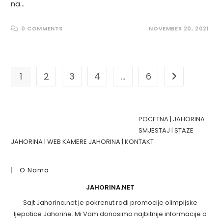
na…
0 COMMENTS
NOVEMBER 20, 2021
1
2
3
4
…
6
Go to the nex
POCETNA
|
JAHORINA
SMJESTAJ
|
STAZE
JAHORINA
|
WEB KAMERE JAHORINA
|
KONTAKT
O Nama
JAHORINA.NET
Sajt Jahorina.net je pokrenut radi promocije olimpijske
ljepotice Jahorine. Mi Vam donosimo najbitnije informacije o