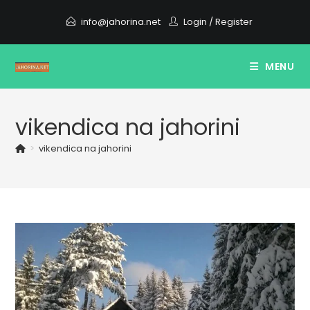
Skip
info@jahorina.net
Login
/
Register
to
content
MENU
vikendica na jahorini
>
vikendica na jahorini