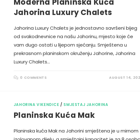
Moderna Planinska Kuća
Jahorina Luxury Chalets
Jahorina Luxury Chalets je jednostavno savršeni bijeg
od svakodnevnice na našu Jahorinu, mjesto koje će
vam dugo ostati u lijepom sjećanju. Smještena u
prekrasnom planinskom okruženju Jahorine, Jahorina
Luxury Chalets…
0 COMMENTS
AUGUST 14, 20
JAHORINA VIKENDICE
/
SMJESTAJ JAHORINA
Planinska Kuća Mak
Planinska kuća Mak na Jahorini smještena je u mirnom
izolovanom dijelu, a smještajni kapacitet je za 8 osoba