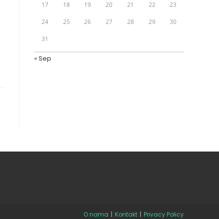
17
18
19
20
21
22
23
24
25
26
27
28
29
30
31
« Sep
O nama
Kontakt
Privacy Policy