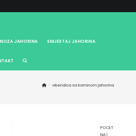
NOZA JAHORINA
SMJESTAJ JAHORINA
NTAKT
TOGGLE
WEBSITE
>
vikendica sa kaminom jahorina
SEARCH
POCET
NA
|