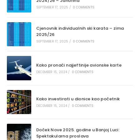
2024/26 – Jahorina
SEPTEMBER 17, 2025
/
0 COMMENTS
Cjenovnik individualnih ski karata – zima
2025/26
SEPTEMBER 17, 2025
/
0 COMMENTS
Kako pronaći najjeftinije avionske karte
DECEMBER 15, 2024
/
0 COMMENTS
Kako investirati u dionice kao početnik
DECEMBER 15, 2024
/
0 COMMENTS
Doček Nove 2025. godine u Banjoj Luci:
Spektakularna proslava