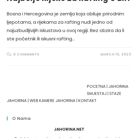
Bosna i Hercegovina je zemlja koja obiluje prirodnim
ljepotama, a rijekama za rafting nudi jedno od
najuzbudljivijih iskustava u ovoj regiji. Bez obzira da li
ste početnik ili iskusni rafting…
0 COMMENTS
MARCH 13, 2023
POCETNA
|
JAHORINA
SMJESTAJ
|
STAZE
JAHORINA
|
WEB KAMERE JAHORINA
|
KONTAKT
O Nama
JAHORINA.NET