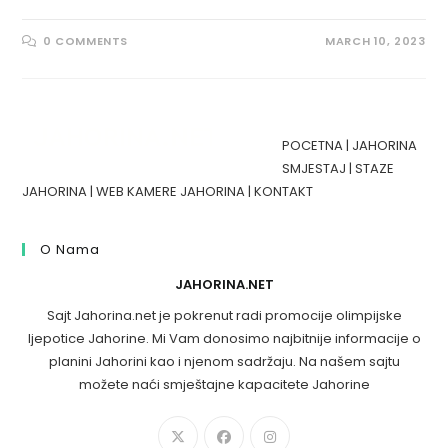
0 COMMENTS
MARCH 10, 2023
POCETNA
|
JAHORINA
SMJESTAJ
|
STAZE
JAHORINA
|
WEB KAMERE JAHORINA
|
KONTAKT
O Nama
JAHORINA.NET
Sajt Jahorina.net je pokrenut radi promocije olimpijske
ljepotice Jahorine. Mi Vam donosimo najbitnije informacije o
planini Jahorini kao i njenom sadržaju. Na našem sajtu
možete naći smještajne kapacitete Jahorine