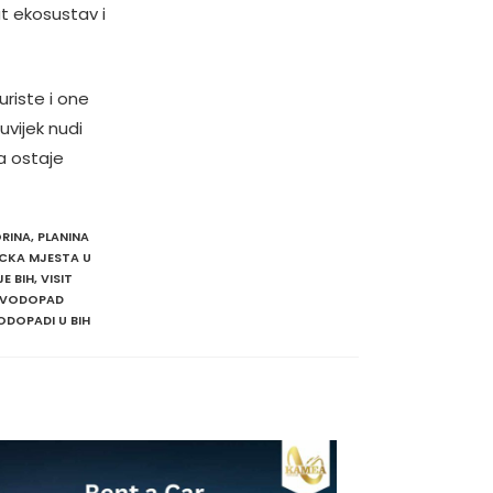
at ekosustav i
riste i one
uvijek nudi
a ostaje
RINA
,
PLANINA
ICKA MJESTA U
E BIH
,
VISIT
VODOPAD
ODOPADI U BIH