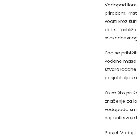
Vodopad Iloms
prirodom. Pri
voditi kroz šu
dok se približ
svakodnevnog
Kad se približi
vodene mase ko
stvara lagane 
posjetitelji s
Osim što pruž
značenje za l
vodopada smat
napunili svoje
Posjet Vodopad