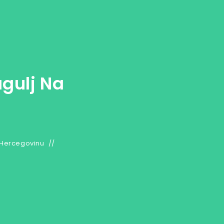
gulj Na
 Hercegovinu