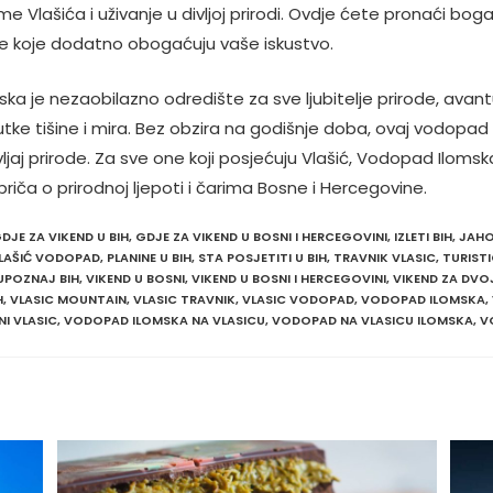
me Vlašića i uživanje u divljoj prirodi. Ovdje ćete pronaći bog
jke koje dodatno obogaćuju vaše iskustvo.
a je nezaobilazno odredište za sve ljubitelje prirode, avantu
nutke tišine i mira. Bez obzira na godišnje doba, ovaj vodopad 
jaj prirode. Za sve one koji posjećuju Vlašić, Vodopad Ilomsk
iča o prirodnoj ljepoti i čarima Bosne i Hercegovine.
DJE ZA VIKEND U BIH
,
GDJE ZA VIKEND U BOSNI I HERCEGOVINI
,
IZLETI BIH
,
JAHO
VLAŠIĆ VODOPAD
,
PLANINE U BIH
,
STA POSJETITI U BIH
,
TRAVNIK VLASIC
,
TURIST
UPOZNAJ BIH
,
VIKEND U BOSNI
,
VIKEND U BOSNI I HERCEGOVINI
,
VIKEND ZA DVOJ
H
,
VLASIC MOUNTAIN
,
VLASIC TRAVNIK
,
VLASIC VODOPAD
,
VODOPAD ILOMSKA
,
NI VLASIC
,
VODOPAD ILOMSKA NA VLASICU
,
VODOPAD NA VLASICU ILOMSKA
,
V