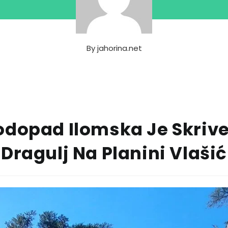
By
jahorina.net
odopad Ilomska Je Skrive
Dragulj Na Planini Vlašić