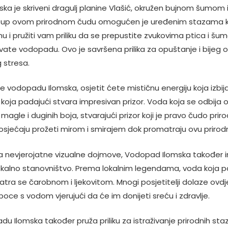
ka je skriveni dragulj planine Vlašić, okružen bujnom šumom
stup ovom prirodnom čudu omogućen je uređenim stazama k
mu i pružiti vam priliku da se prepustite zvukovima ptica i 
avate vodopadu. Ovo je savršena prilika za opuštanje i bijeg 
 stresa.
te vodopadu Ilomska, osjetit ćete mističnu energiju koja izbija 
ja padajući stvara impresivan prizor. Voda koja se odbija o
magle i duginih boja, stvarajući prizor koji je pravo čudo prir
e osjećaju prožeti mirom i smirajem dok promatraju ovu prirodn
a nevjerojatne vizualne dojmove, Vodopad Ilomska također
okalno stanovništvo. Prema lokalnim legendama, voda koja 
ra se čarobnom i ljekovitom. Mnogi posjetitelji dolaze ovdj
 boce s vodom vjerujući da će im donijeti sreću i zdravlje.
u Ilomska također pruža priliku za istraživanje prirodnih staza