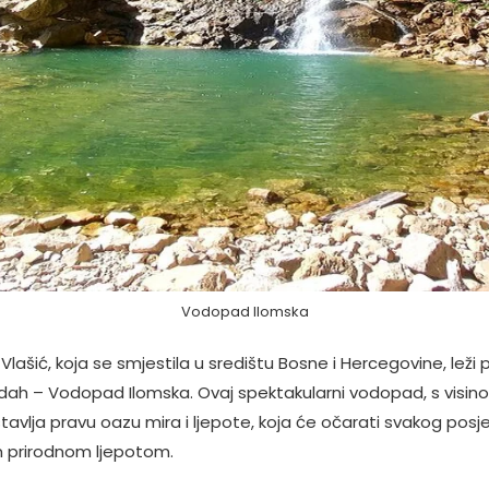
Vodopad Ilomska
 Vlašić, koja se smjestila u središtu Bosne i Hercegovine, leži
dah – Vodopad Ilomska. Ovaj spektakularni vodopad, s visin
avlja pravu oazu mira i ljepote, koja će očarati svakog posje
 prirodnom ljepotom.