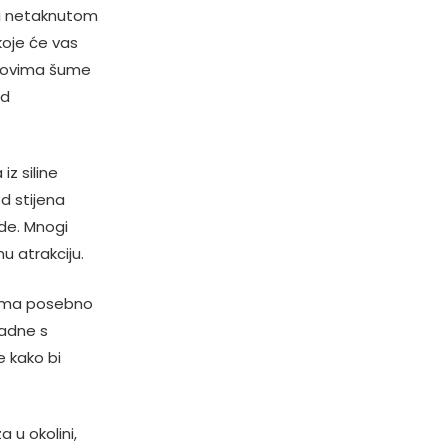
 i netaknutom
oje će vas
šumovima šume
od
iz siline
d stijena
ode. Mnogi
u atrakciju.
 ima posebno
padne s
e kako bi
 u okolini,