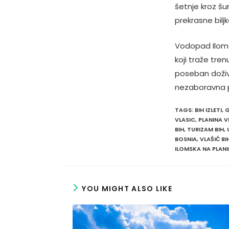
šetnje kroz šu
prekrasne bil
Vodopad Ilomsk
koji traže tre
poseban doživl
nezaboravna pr
TAGS
:
BIH IZLETI
,
G
VLASIC
,
PLANINA 
BIH
,
TURIZAM BIH
,
BOSNIA
,
VLAŠIĆ BI
ILOMSKA NA PLANI
YOU MIGHT ALSO LIKE