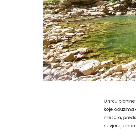
U srcu planine
koje oduzima 
metara, predst
nevjerojatnom