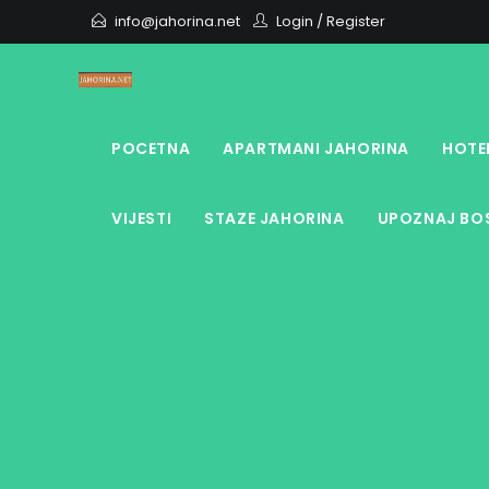
Skip
info@jahorina.net
Login
/
Register
to
content
POCETNA
APARTMANI JAHORINA
HOTE
VIJESTI
STAZE JAHORINA
UPOZNAJ BOS