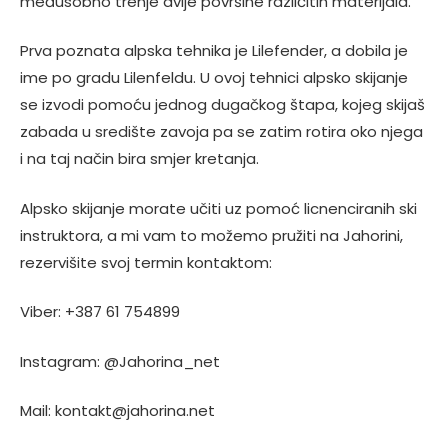
međusobno trenje dvije površine različitih materijala.
Prva poznata alpska tehnika je Lilefender, a dobila je
ime po gradu Lilenfeldu. U ovoj tehnici alpsko skijanje
se izvodi pomoću jednog dugačkog štapa, kojeg skijaš
zabada u središte zavoja pa se zatim rotira oko njega
i na taj način bira smjer kretanja.
Alpsko skijanje morate učiti uz pomoć licnenciranih ski
instruktora, a mi vam to možemo pružiti na Jahorini,
rezervišite svoj termin kontaktom:
Viber: +387 61 754899
Instagram: @Jahorina_net
Mail:
kontakt@jahorina.net