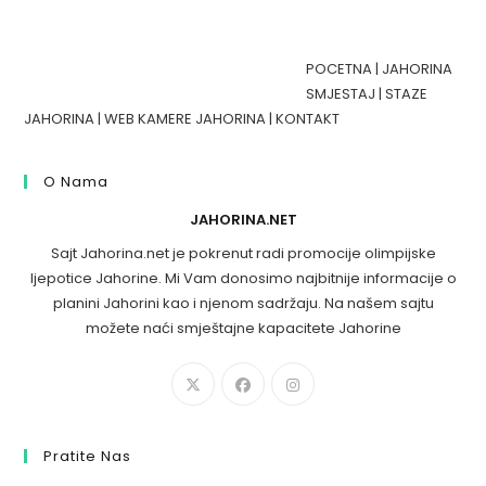
POCETNA
|
JAHORINA
SMJESTAJ
|
STAZE
JAHORINA
|
WEB KAMERE JAHORINA
|
KONTAKT
O Nama
JAHORINA.NET
Sajt Jahorina.net je pokrenut radi promocije olimpijske
ljepotice Jahorine. Mi Vam donosimo najbitnije informacije o
planini Jahorini kao i njenom sadržaju. Na našem sajtu
možete naći smještajne kapacitete Jahorine
Pratite Nas