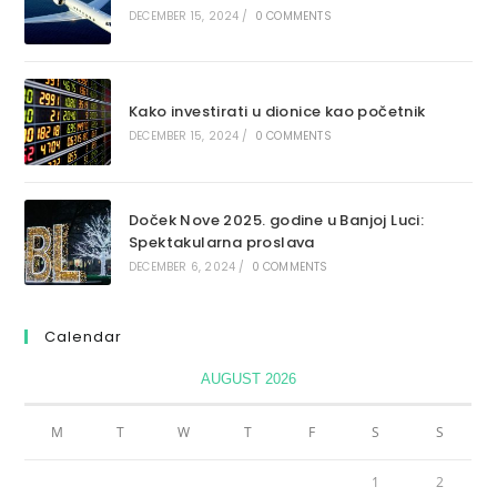
DECEMBER 15, 2024
/
0 COMMENTS
Kako investirati u dionice kao početnik
DECEMBER 15, 2024
/
0 COMMENTS
Doček Nove 2025. godine u Banjoj Luci:
Spektakularna proslava
DECEMBER 6, 2024
/
0 COMMENTS
Calendar
AUGUST 2026
M
T
W
T
F
S
S
1
2